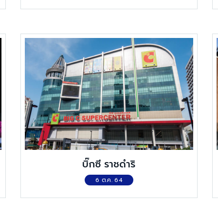
บิ๊กซี ราชดำริ
6 ต.ค. 64