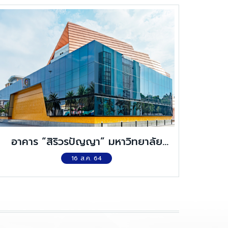
อาคาร “สิริวรปัญญา” มหาวิทยาลัย
ราชภัฏนครปฐม
16 ส.ค. 64