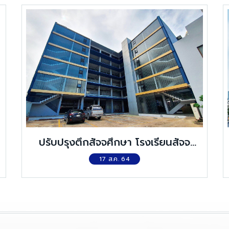
ปรับปรุงตึกสัจจศึกษา โรงเรียนสัจจ
พิทยา
17 ส.ค. 64