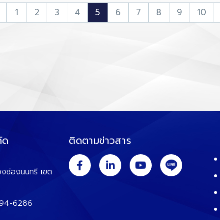
1
2
3
4
5
6
7
8
9
10
ัด
ติดตามข่าวสาร
วงช่องนนทรี เขต
294-6286