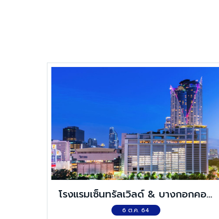
โรงแรมเซ็นทรัลเวิลด์ & บางกอกคอน
เวนชั่นเซ็นเตอร์ (โรงแรมเซ็นทารา แก
6 ต.ค. 64